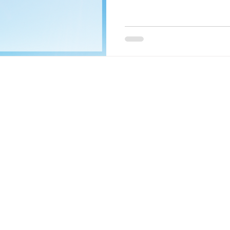
©︎ MIRAI+