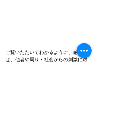
ご覧いただいてわかるように、感情
は、他者や周り・社会からの刺激に対
する反応、自分の経験からの反応など
から多く発生します。
感情に良い悪いはありませんが、どう
いう感情を多く持ちたいかは、どうい
う風に物事を考える（思考）でコント
ロールできます。