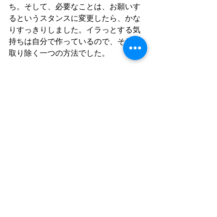
ち。そして、必要なことは、お願いす
るというスタンスに変更したら、かな
りすっきりしました。イラっとする気
持ちは自分で作っているので、それを
取り除く一つの方法でした。
人は社会の中で、自分以外の人と接点
を持ちながら生活をし、必ず、何かし
らの心のざわつきは起こります。うま
く泳いでいくためには、自分の感情が
どう動いているのか意識してみること
をお勧めします。
すべて表示