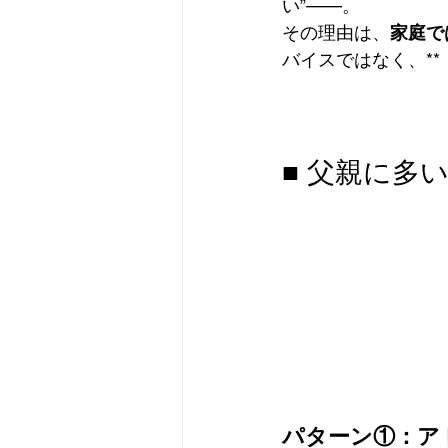
い”——。
その理由は、
家庭で
バイスではなく、*
■ 父親に多
パターン①：ア