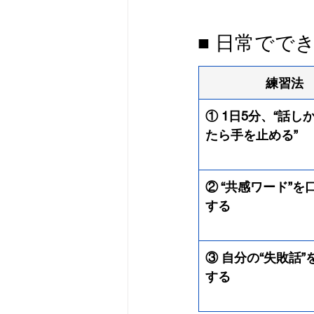
■ 日常でで
練習法
① 1日5分、“話し
たら手を止める”
② “共感ワード”を
する
③ 自分の“失敗話”
する