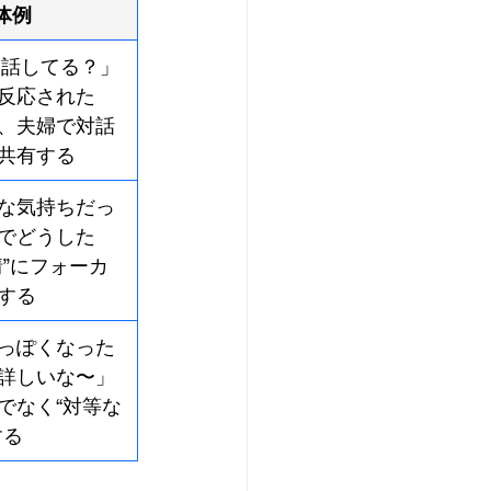
体例
と話してる？」
反応された
、夫婦で対話
共有する
な気持ちだっ
でどうした
情”にフォーカ
する
っぽくなった
詳しいな〜」
でなく“対等な
する