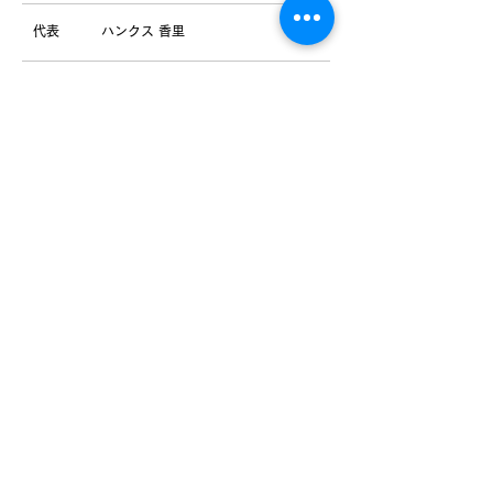
代表
ハンクス 香里
神戸市中央区東川崎町1-8-4
所在地
神戸市産業振興センター5F 5-10
事業内容
企業向けコーチングコンサルティング