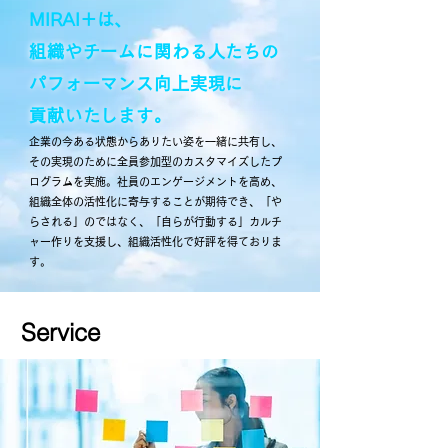
MIRAI＋は、
組織やチームに関わる人たちの
パフォーマンス向
上実現に
貢献いたします。
企業の今ある状態からありたい姿を一緒に共有し、
その実現のために全員参加型のカスタマイズしたプ
ログラムを実施。社員
のエンゲージメントを高め、
組織全体の活性化に寄与することが期待でき、
「や
らされる」のではなく、「自らが行動する」カルチ
ャー作りを支援し、組織活性化で好評を得ておりま
す。
Service