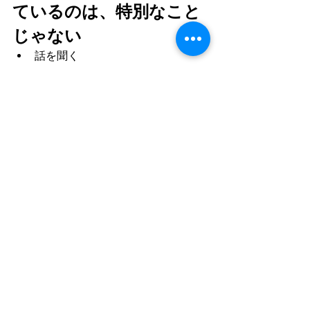
ているのは、特別なこと
じゃない
話を聞く
気づく
言葉にする
それだけでいい。
エンゲージメントは、
制度ではなく、
関係性の積み重ね
です。
【全体を通して】
リーダーも、メンバーも、実は求めて
いるものは同じ。
👉 ちゃんと向き合ってほしい
今日の一言で、関係は変えられます。