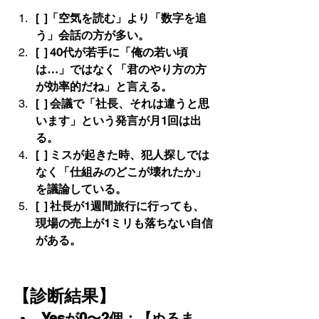
[  ]「空気を読む」より「数字を追
う」会話の方が多い。
[  ] 40代が若手に「俺の若い頃
は…」ではなく「君のやり方の方
が効率的だね」と言える。
[  ] 会議で「社長、それは違うと思
います」という発言が月1回は出
る。
[  ] ミスが起きた時、犯人探しでは
なく「仕組みのどこが壊れたか」
を議論している。
[  ] 社長が1週間旅行に行っても、
現場の売上が1ミリも落ちない自信
がある。
【診断結果】
Yesが0〜2個：【ぬるま