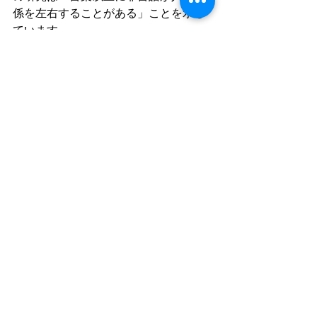
係を左右することがある」ことを示し
ています。
ボディランゲージ、表情、間合いを少
し意識するだけで、職場の信頼関係が
深まり、チーム全体の成果が変わりま
す。
あなたは今日、どんな「非言語メッセ
ージ」を発しているでしょうか？
※アルバート メラビアン。アメリカの心理学
者。
主に“Decoding of Inconsistent 
communications” と “Inference of 
Attitudes from Nonverbal 
Communication in Two Channels”の研究
から言語vs非言語観点で導きだされた理論
※※ポール エクマン。アメリカの心理学者。
表情・感情・非言語コミュニケーションの研