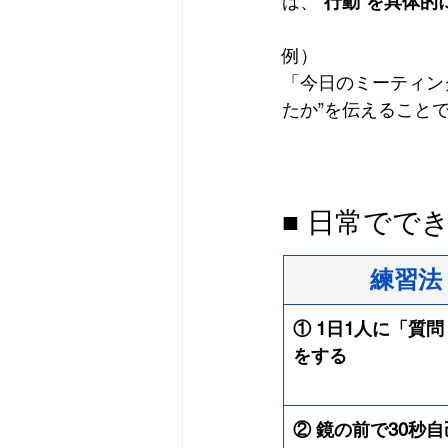
は、
“行動”を具体的
例）
「今日のミーティン
たか”を伝えること
■ 日常でで
練習法
① 1日1人に「質
をする
② 鏡の前で30秒