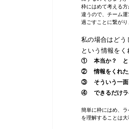
枠にはめて考える方
違うので、チーム運
過ごすことに繋がり
私の場合はどう
という情報をく
①    本当か？
②    情報をく
③    そういう
④    できるだ
簡単に枠にはめ、ラ
を理解することは大